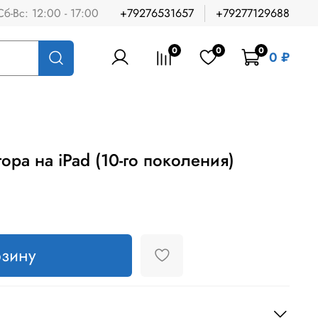
Сб-Вс: 12:00 - 17:00
+79276531657
+79277129688
0
0
0
0 ₽
ора на iPad (10-го поколения)
рзину