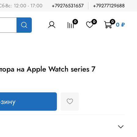
Сб-Вс: 12:00 - 17:00
+79276531657
+79277129688
0
0
0
0 ₽
ора на Apple Watch series 7
рзину