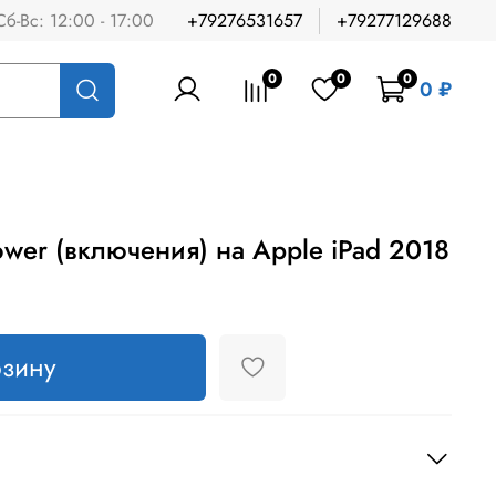
Сб-Вс: 12:00 - 17:00
+79276531657
+79277129688
0
0
0
0 ₽
wer (включения) на Apple iPad 2018
рзину