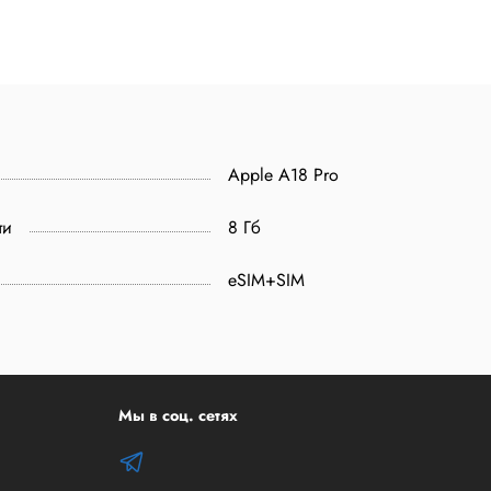
Apple A18 Pro
ти
8 Гб
eSIM+SIM
Мы в соц. сетях