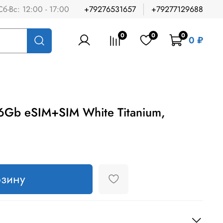
Сб-Вс: 12:00 - 17:00
+79276531657
+79277129688
0
0
0
0 ₽
6Gb eSIM+SIM White Titanium,
рзину