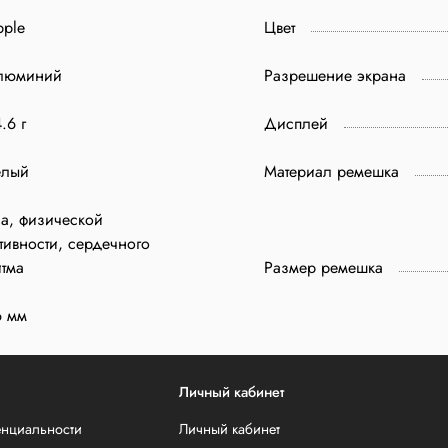
pple
Цвет
люминий
Разрешение экрана
.6 г
Дисплей
елый
Материал ремешка
а, физической
тивности, сердечного
тма
Размер ремешка
6 мм
Личный кабинет
енциальности
Личный кабинет