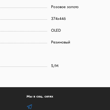
Розовое золото
374x446
OLED
Резиновый
S/M
Мы в соц. сетях