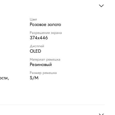
Цвет
Розовое золото
Разрешение экрана
374x446
Дисплей
OLED
Материал ремешка
Резиновый
Размер ремешка
ости,
S/M