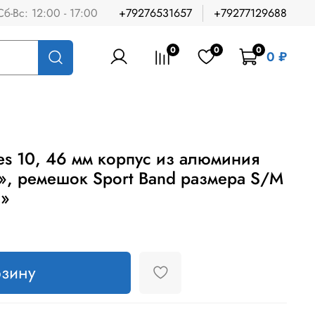
Сб-Вс: 12:00 - 17:00
+79276531657
+79277129688
0
0
0
0 ₽
es 10, 46 мм корпус из алюминия
d», ремешок Sport Band размера S/M
h»
рзину