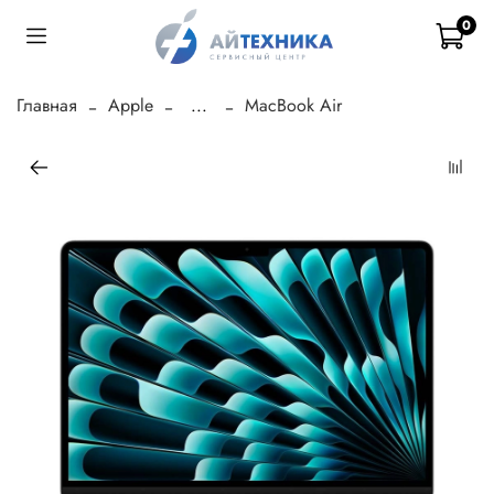
0
Главная
Apple
...
MacBook Air