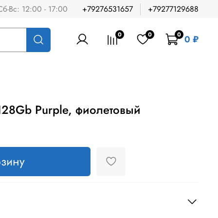
Сб-Вс: 12:00 - 17:00
+79276531657
+79277129688
0
0
0
0 ₽
 128Gb Purple, фиолетовый
рзину