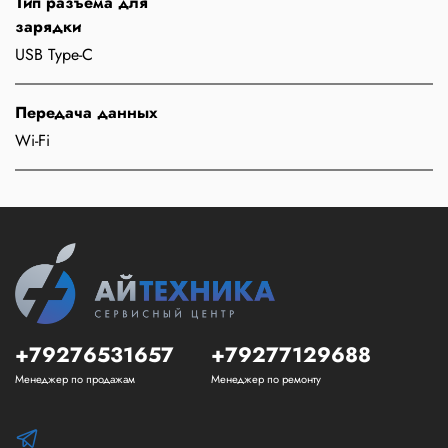
Тип разъема для
зарядки
USB Type-C
Передача данных
Wi-Fi
+79276531657
+79277129688
Менеджер по продажам
Менеджер по ремонту