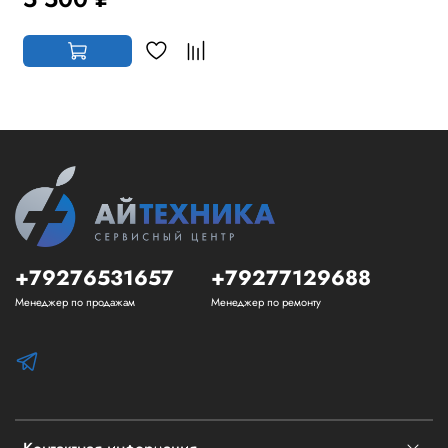
+79276531657
+79277129688
Менеджер по продажам
Менеджер по ремонту